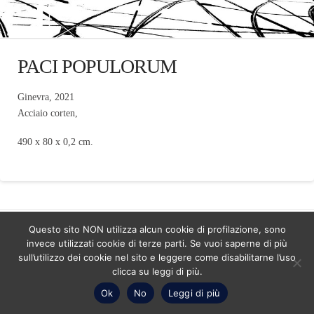
PACI POPULORUM
Ginevra, 2021
Acciaio corten,
490 x 80 x 0,2 cm.
Questo sito NON utilizza alcun cookie di profilazione, sono
ASSIGN A MENU
invece utilizzati cookie di terze parti. Se vuoi saperne di più
sull’utilizzo dei cookie nel sito e leggere come disabilitarne l’uso
Facebook
LinkedIn
YouTube
Instagram
Pinterest
clicca su leggi di più.
Copyright Studio C&C 2026 - P.IVA 08601070017 - Numero ordine
architetti -Mariagrazia Abbaldo 3351 - Paolo Albertelli 4802
Ok
No
Leggi di più