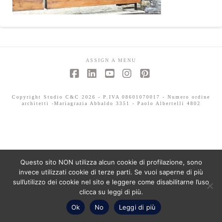
ASSIGN A MENU
Facebook
LinkedIn
YouTube
Instagram
Pinterest
Copyright Studio C&C 2026 - P.IVA 08601070017 - Numero ordine
architetti -Mariagrazia Abbaldo 3351 - Paolo Albertelli 4802
Questo sito NON utilizza alcun cookie di profilazione, sono
invece utilizzati cookie di terze parti. Se vuoi saperne di più
sull’utilizzo dei cookie nel sito e leggere come disabilitarne l’uso
clicca su leggi di più.
Ok
No
Leggi di più