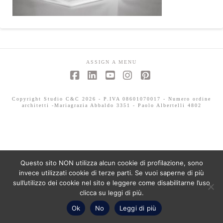
ASSIGN A MENU
Facebook
LinkedIn
YouTube
Instagram
Pinterest
Copyright Studio C&C 2026 - P.IVA 08601070017 - Numero ordine
architetti -Mariagrazia Abbaldo 3351 - Paolo Albertelli 4802
Questo sito NON utilizza alcun cookie di profilazione, sono
invece utilizzati cookie di terze parti. Se vuoi saperne di più
sull’utilizzo dei cookie nel sito e leggere come disabilitarne l’uso
clicca su leggi di più.
Ok
No
Leggi di più