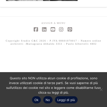
ASSIGN A MENU
Facebook
LinkedIn
YouTube
Instagram
Pinterest
Copyright Studio C&C 2026 - P.IVA 08601070017 - Numero ordine
architetti -Mariagrazia Abbaldo 3351 - Paolo Albertelli 4802
Questo sito NON utilizza alcun cookie di profilazione, sono
invece utilizzati cookie di terze parti. Se vuoi saperne di più
sull’utilizzo dei cookie nel sito e leggere come disabilitarne l’uso
clicca su leggi di più.
Ok
No
Leggi di più