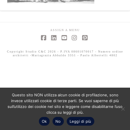
ASSIGN A MENU
Facebook
LinkedIn
YouTube
Instagram
Pinterest
Copyright Studio C&C 2026 - P.IVA 08601070017 - Numero ordine
architetti -Mariagrazia Abbaldo 3351 - Paolo Albertelli 4802
Questo sito NON utilizza alcun cookie di profilazione, sono
invece utilizzati cookie di terze parti. Se vuoi saperne di più
sull’utilizzo dei cookie nel sito e leggere come disabilitarne l’uso
clicca su leggi di più.
Ok
No
Leggi di più