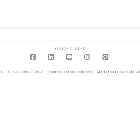
ASSIGN A MENU
Facebook
LinkedIn
YouTube
Instagram
Pinterest
 - P.IVA 08601070017 - Numero ordine architetti -Mariagrazia Abbaldo 33