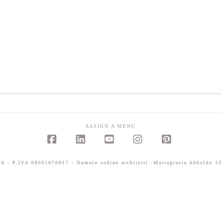
ASSIGN A MENU
Facebook
LinkedIn
YouTube
Instagram
Pinterest
 - P.IVA 08601070017 - Numero ordine architetti -Mariagrazia Abbaldo 33