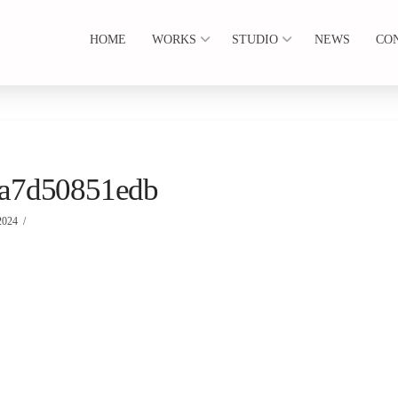
HOME
WORKS
STUDIO
NEWS
CO
8a7d50851edb
2024