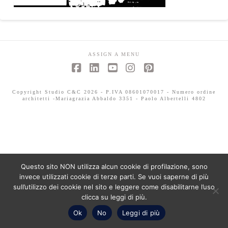
ASSIGN A MENU
Facebook
LinkedIn
YouTube
Instagram
Pinterest
Copyright Studio C&C 2026 - P.IVA 08601070017 - Numero ordine
architetti -Mariagrazia Abbaldo 3351 - Paolo Albertelli 4802
Questo sito NON utilizza alcun cookie di profilazione, sono
invece utilizzati cookie di terze parti. Se vuoi saperne di più
sull’utilizzo dei cookie nel sito e leggere come disabilitarne l’uso
clicca su leggi di più.
Ok
No
Leggi di più