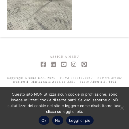
ASSIGN A MENU
Facebook
LinkedIn
YouTube
Instagram
Pinterest
Copyright Studio C&C 2026 - P.IVA 08601070017 - Numero ordine
architetti -Mariagrazia Abbaldo 3351 - Paolo Albertelli 4802
Questo sito NON utilizza alcun cookie di profilazione, sono
invece utilizzati cookie di terze parti. Se vuoi saperne di più
sull’utilizzo dei cookie nel sito e leggere come disabilitarne l’uso
clicca su leggi di più.
Ok
No
Leggi di più