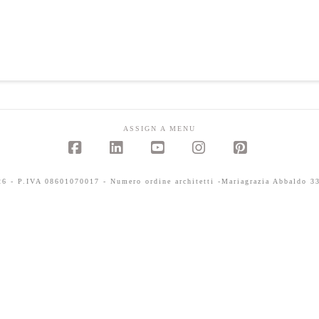
ASSIGN A MENU
Facebook
LinkedIn
YouTube
Instagram
Pinterest
 - P.IVA 08601070017 - Numero ordine architetti -Mariagrazia Abbaldo 33