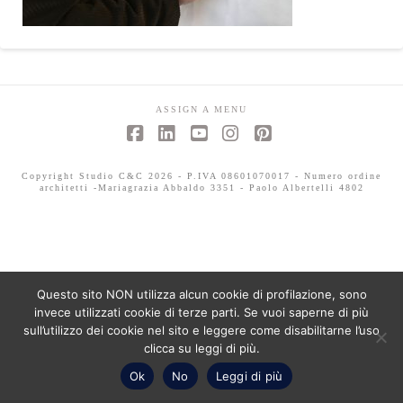
ASSIGN A MENU
Facebook
LinkedIn
YouTube
Instagram
Pinterest
Copyright Studio C&C 2026 - P.IVA 08601070017 - Numero ordine
architetti -Mariagrazia Abbaldo 3351 - Paolo Albertelli 4802
Questo sito NON utilizza alcun cookie di profilazione, sono
invece utilizzati cookie di terze parti. Se vuoi saperne di più
sull’utilizzo dei cookie nel sito e leggere come disabilitarne l’uso
clicca su leggi di più.
Ok
No
Leggi di più