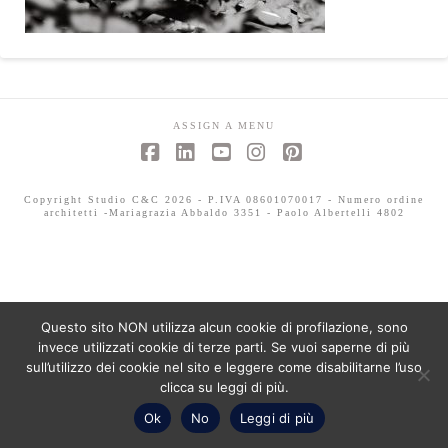
ASSIGN A MENU
Facebook
LinkedIn
YouTube
Instagram
Pinterest
Copyright Studio C&C 2026 - P.IVA 08601070017 - Numero ordine
architetti -Mariagrazia Abbaldo 3351 - Paolo Albertelli 4802
Questo sito NON utilizza alcun cookie di profilazione, sono
invece utilizzati cookie di terze parti. Se vuoi saperne di più
sull’utilizzo dei cookie nel sito e leggere come disabilitarne l’uso
clicca su leggi di più.
Ok
No
Leggi di più