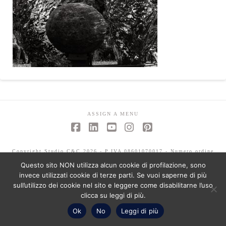
ASSIGN A MENU
Facebook
LinkedIn
YouTube
Instagram
Pinterest
Copyright Studio C&C 2026 - P.IVA 08601070017 - Numero ordine
architetti -Mariagrazia Abbaldo 3351 - Paolo Albertelli 4802
Questo sito NON utilizza alcun cookie di profilazione, sono
invece utilizzati cookie di terze parti. Se vuoi saperne di più
sull’utilizzo dei cookie nel sito e leggere come disabilitarne l’uso
clicca su leggi di più.
Ok
No
Leggi di più