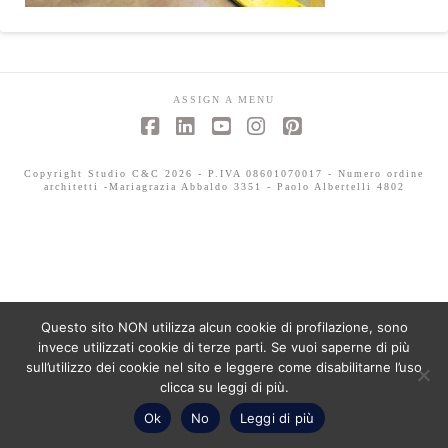
ASSIGN A MENU
Facebook
LinkedIn
YouTube
Instagram
Pinterest
Copyright Studio C&C 2026 - P.IVA 08601070017 - Numero ordine
architetti -Mariagrazia Abbaldo 3351 - Paolo Albertelli 4802
Questo sito NON utilizza alcun cookie di profilazione, sono
invece utilizzati cookie di terze parti. Se vuoi saperne di più
sull’utilizzo dei cookie nel sito e leggere come disabilitarne l’uso
clicca su leggi di più.
Ok
No
Leggi di più