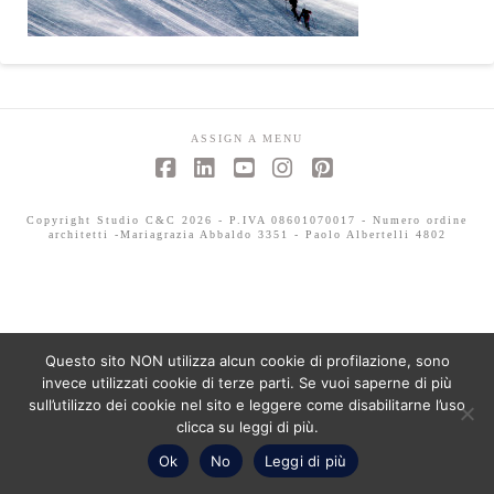
ASSIGN A MENU
Facebook
LinkedIn
YouTube
Instagram
Pinterest
Copyright Studio C&C 2026 - P.IVA 08601070017 - Numero ordine
architetti -Mariagrazia Abbaldo 3351 - Paolo Albertelli 4802
Questo sito NON utilizza alcun cookie di profilazione, sono
invece utilizzati cookie di terze parti. Se vuoi saperne di più
sull’utilizzo dei cookie nel sito e leggere come disabilitarne l’uso
clicca su leggi di più.
Ok
No
Leggi di più