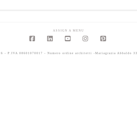
ASSIGN A MENU
Facebook
LinkedIn
YouTube
Instagram
Pinterest
 - P.IVA 08601070017 - Numero ordine architetti -Mariagrazia Abbaldo 33