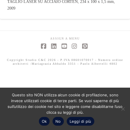
TAGLIO LASER SU ACCIAIO CORTEN, 234 x 100 x 1,5 mm,
2009
ASSIGN A MENU
Facebook
LinkedIn
YouTube
Instagram
Pinterest
Copyright Studio C&C 2026 - P.IVA 08601070017 - Numero ordine
architetti -Mariagrazia Abbaldo 3351 - Paolo Albertelli 4802
Questo sito NON utilizza alcun cookie di profilazione, sono
invece utilizzati cookie di terze parti. Se vuoi saperne di più
sull’utilizzo dei cookie nel sito e leggere come disabilitarne l’uso
clicca su leggi di più.
Ok
No
Leggi di più