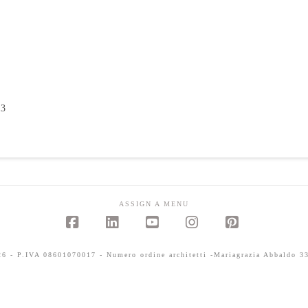
13
ASSIGN A MENU
Facebook
LinkedIn
YouTube
Instagram
Pinterest
 - P.IVA 08601070017 - Numero ordine architetti -Mariagrazia Abbaldo 33