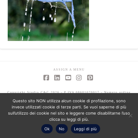
ASSIGN A MENU
Facebook
LinkedIn
YouTube
Instagram
Pinterest
Copyright Studio C&C 2026 - P.IVA 08601070017 - Numero ordine
architetti -Mariagrazia Abbaldo 3351 - Paolo Albertelli 4802
Questo sito NON utilizza alcun cookie di profilazione, sono
invece utilizzati cookie di terze parti. Se vuoi saperne di più
sull’utilizzo dei cookie nel sito e leggere come disabilitarne l’uso
clicca su leggi di più.
Ok
No
Leggi di più