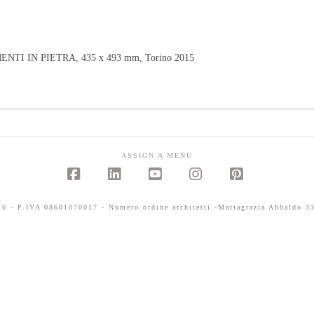
I IN PIETRA, 435 x 493 mm, Torino 2015
ASSIGN A MENU
Facebook
LinkedIn
YouTube
Instagram
Pinterest
 - P.IVA 08601070017 - Numero ordine architetti -Mariagrazia Abbaldo 33