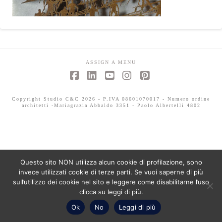
ASSIGN A MENU
Facebook
LinkedIn
YouTube
Instagram
Pinterest
Copyright Studio C&C 2026 - P.IVA 08601070017 - Numero ordine
architetti -Mariagrazia Abbaldo 3351 - Paolo Albertelli 4802
Questo sito NON utilizza alcun cookie di profilazione, sono
invece utilizzati cookie di terze parti. Se vuoi saperne di più
sull’utilizzo dei cookie nel sito e leggere come disabilitarne l’uso
clicca su leggi di più.
Ok
No
Leggi di più