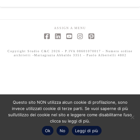
ASSIGN A MENU
Facebook
LinkedIn
YouTube
Instagram
Pinterest
Copyright Studio C&C 2026 - P.IVA 08601070017 - Numero ordine
architetti -Mariagrazia Abbaldo 3351 - Paolo Albertelli 4802
Questo sito NON utilizza alcun cookie di profilazione, sono
invece utilizzati cookie di terze parti. Se vuoi saperne di più
sull’utilizzo dei cookie nel sito e leggere come disabilitarne l’uso
clicca su leggi di più.
Ok
No
Leggi di più