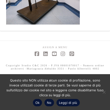
ASSIGN A MENU
Facebook
LinkedIn
YouTube
Instagram
Pinterest
Copyright Studio C&C 2026 - P.IVA 08601070017 - Numero ordine
architetti -Mariagrazia Abbaldo 3351 - Paolo Albertelli 4802
Questo sito NON utilizza alcun cookie di profilazione, sono
invece utilizzati cookie di terze parti. Se vuoi saperne di più
sull’utilizzo dei cookie nel sito e leggere come disabilitarne l’uso
clicca su leggi di più.
Ok
No
Leggi di più