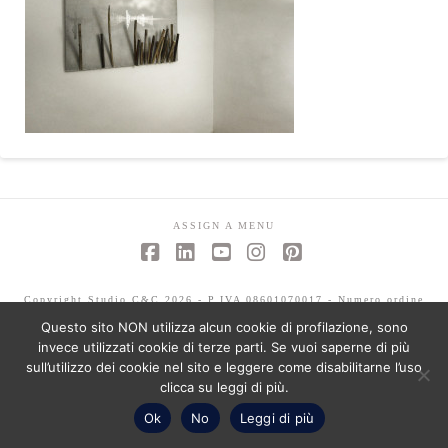
ASSIGN A MENU
Facebook
LinkedIn
YouTube
Instagram
Pinterest
Copyright Studio C&C 2026 - P.IVA 08601070017 - Numero ordine
architetti -Mariagrazia Abbaldo 3351 - Paolo Albertelli 4802
Questo sito NON utilizza alcun cookie di profilazione, sono
invece utilizzati cookie di terze parti. Se vuoi saperne di più
sull’utilizzo dei cookie nel sito e leggere come disabilitarne l’uso
clicca su leggi di più.
Ok
No
Leggi di più