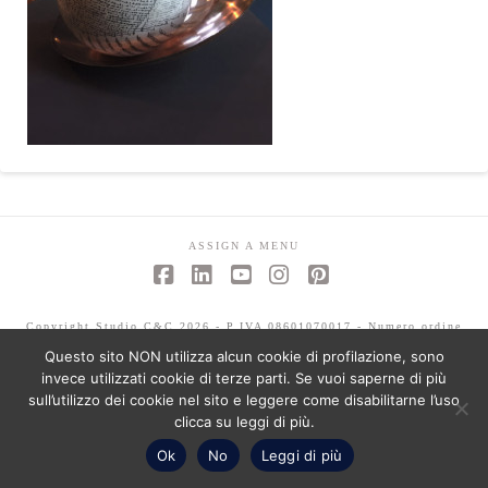
ASSIGN A MENU
Facebook
LinkedIn
YouTube
Instagram
Pinterest
Copyright Studio C&C 2026 - P.IVA 08601070017 - Numero ordine
architetti -Mariagrazia Abbaldo 3351 - Paolo Albertelli 4802
Questo sito NON utilizza alcun cookie di profilazione, sono
invece utilizzati cookie di terze parti. Se vuoi saperne di più
sull’utilizzo dei cookie nel sito e leggere come disabilitarne l’uso
clicca su leggi di più.
Ok
No
Leggi di più