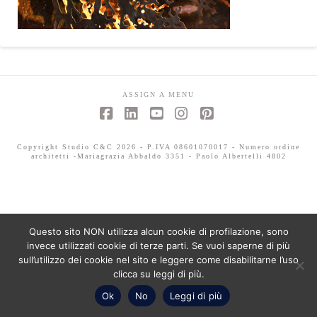
ASSIGN A MENU
Facebook
LinkedIn
YouTube
Instagram
Pinterest
Copyright Studio C&C 2026 - P.IVA 08601070017 - Numero ordine
architetti -Mariagrazia Abbaldo 3351 - Paolo Albertelli 4802
Questo sito NON utilizza alcun cookie di profilazione, sono
invece utilizzati cookie di terze parti. Se vuoi saperne di più
sull’utilizzo dei cookie nel sito e leggere come disabilitarne l’uso
clicca su leggi di più.
Ok
No
Leggi di più