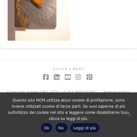
ASSIGN A MENU
Facebook
LinkedIn
YouTube
Instagram
Pinterest
Copyright Studio C&C 2026 - P.IVA 08601070017 - Numero ordine
architetti -Mariagrazia Abbaldo 3351 - Paolo Albertelli 4802
Questo sito NON utilizza alcun cookie di profilazione, sono
invece utilizzati cookie di terze parti. Se vuoi saperne di più
sull’utilizzo dei cookie nel sito e leggere come disabilitarne l’uso
clicca su leggi di più.
Ok
No
Leggi di più