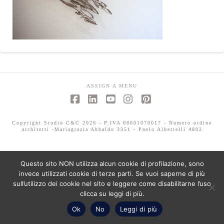
ASSIGN A MENU
Facebook
LinkedIn
YouTube
Instagram
Pinterest
Copyright Studio C&C 2026 - P.IVA 08601070017 - Numero ordine
architetti -Mariagrazia Abbaldo 3351 - Paolo Albertelli 4802
Questo sito NON utilizza alcun cookie di profilazione, sono
invece utilizzati cookie di terze parti. Se vuoi saperne di più
sull’utilizzo dei cookie nel sito e leggere come disabilitarne l’uso
clicca su leggi di più.
Ok
No
Leggi di più