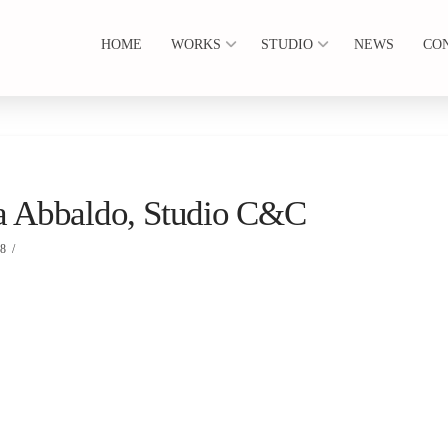
HOME
WORKS
STUDIO
NEWS
CO
zia Abbaldo, Studio C&C
18