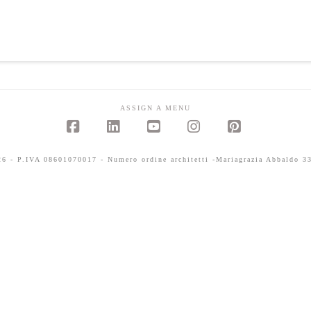
ASSIGN A MENU
Facebook
LinkedIn
YouTube
Instagram
Pinterest
 - P.IVA 08601070017 - Numero ordine architetti -Mariagrazia Abbaldo 33