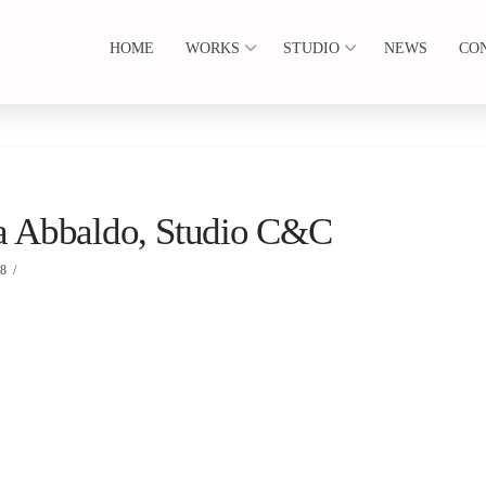
HOME
WORKS
STUDIO
NEWS
CO
zia Abbaldo, Studio C&C
18