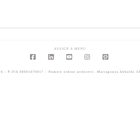
ASSIGN A MENU
Facebook
LinkedIn
YouTube
Instagram
Pinterest
 - P.IVA 08601070017 - Numero ordine architetti -Mariagrazia Abbaldo 33