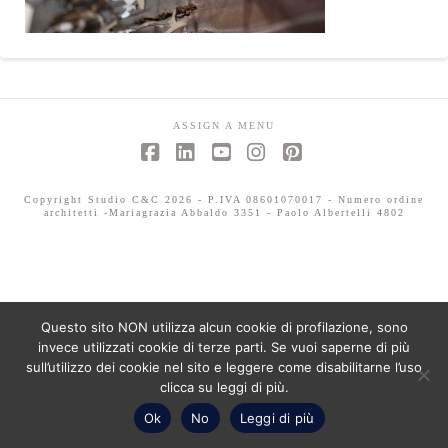
ASSIGN A MENU
Facebook
LinkedIn
YouTube
Instagram
Pinterest
Copyright Studio C&C 2026 - P.IVA 08601070017 - Numero ordine
architetti -Mariagrazia Abbaldo 3351 - Paolo Albertelli 4802
Questo sito NON utilizza alcun cookie di profilazione, sono
invece utilizzati cookie di terze parti. Se vuoi saperne di più
sull’utilizzo dei cookie nel sito e leggere come disabilitarne l’uso
clicca su leggi di più.
Ok
No
Leggi di più