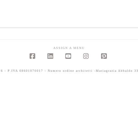
ASSIGN A MENU
Facebook
LinkedIn
YouTube
Instagram
Pinterest
 - P.IVA 08601070017 - Numero ordine architetti -Mariagrazia Abbaldo 33