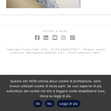
ASSIGN A MENU
Facebook
LinkedIn
YouTube
Instagram
Pinterest
Copyright Studio C&C 2026 - P.IVA 08601070017 - Numero ordine
architetti -Mariagrazia Abbaldo 3351 - Paolo Albertelli 4802
Questo sito NON utilizza alcun cookie di profilazione, sono
invece utilizzati cookie di terze parti. Se vuoi saperne di più
sull’utilizzo dei cookie nel sito e leggere come disabilitarne l’uso
clicca su leggi di più.
Ok
No
Leggi di più