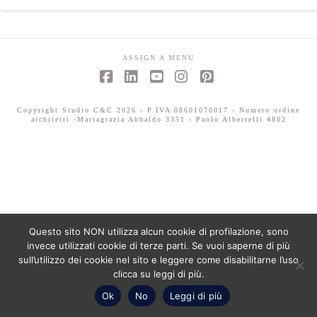
ASSIGN A MENU
Facebook
LinkedIn
YouTube
Instagram
Pinterest
Copyright Studio C&C 2026 - P.IVA 08601070017 - Numero ordine
architetti -Mariagrazia Abbaldo 3351 - Paolo Albertelli 4802
Questo sito NON utilizza alcun cookie di profilazione, sono
invece utilizzati cookie di terze parti. Se vuoi saperne di più
sull’utilizzo dei cookie nel sito e leggere come disabilitarne l’uso
clicca su leggi di più.
Ok
No
Leggi di più