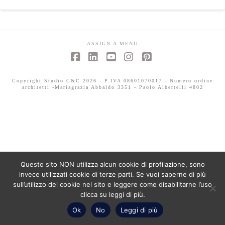
ASSIGN A MENU
Facebook
LinkedIn
YouTube
Instagram
Pinterest
Copyright Studio C&C 2026 - P.IVA 08601070017 - Numero ordine
architetti -Mariagrazia Abbaldo 3351 - Paolo Albertelli 4802
Questo sito NON utilizza alcun cookie di profilazione, sono
invece utilizzati cookie di terze parti. Se vuoi saperne di più
sull’utilizzo dei cookie nel sito e leggere come disabilitarne l’uso
clicca su leggi di più.
Ok
No
Leggi di più