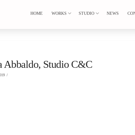
HOME
WORKS
STUDIO
NEWS
CO
zia Abbaldo, Studio C&C
019