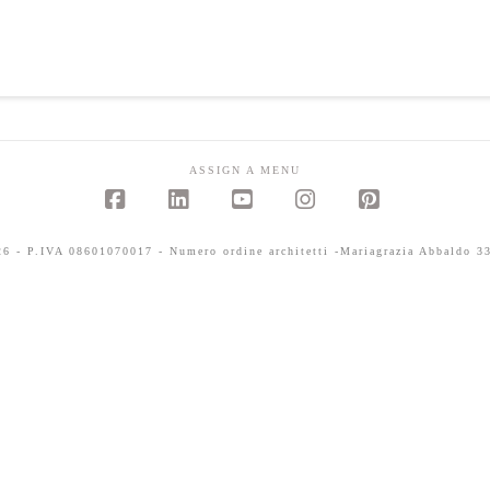
ASSIGN A MENU
Facebook
LinkedIn
YouTube
Instagram
Pinterest
 - P.IVA 08601070017 - Numero ordine architetti -Mariagrazia Abbaldo 33