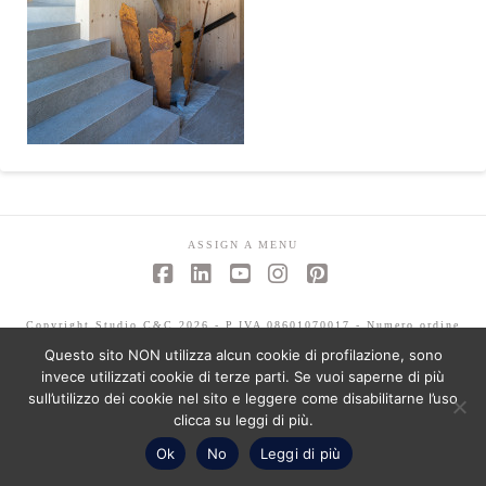
ASSIGN A MENU
Facebook
LinkedIn
YouTube
Instagram
Pinterest
Copyright Studio C&C 2026 - P.IVA 08601070017 - Numero ordine
architetti -Mariagrazia Abbaldo 3351 - Paolo Albertelli 4802
Questo sito NON utilizza alcun cookie di profilazione, sono
invece utilizzati cookie di terze parti. Se vuoi saperne di più
sull’utilizzo dei cookie nel sito e leggere come disabilitarne l’uso
clicca su leggi di più.
Ok
No
Leggi di più