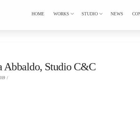
HOME
WORKS
STUDIO
NEWS
CO
zia Abbaldo, Studio C&C
019