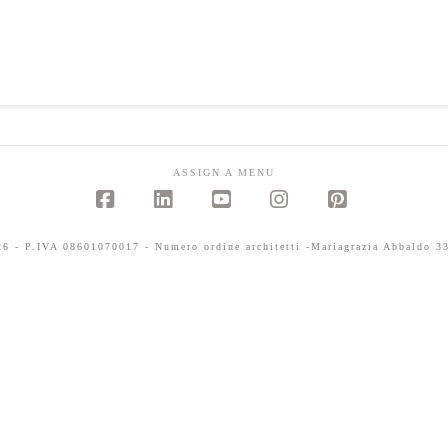
ASSIGN A MENU
Facebook
LinkedIn
YouTube
Instagram
Pinterest
 - P.IVA 08601070017 - Numero ordine architetti -Mariagrazia Abbaldo 33