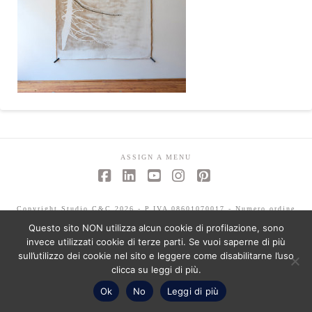
ASSIGN A MENU
Facebook
LinkedIn
YouTube
Instagram
Pinterest
Copyright Studio C&C 2026 - P.IVA 08601070017 - Numero ordine
architetti -Mariagrazia Abbaldo 3351 - Paolo Albertelli 4802
Questo sito NON utilizza alcun cookie di profilazione, sono
invece utilizzati cookie di terze parti. Se vuoi saperne di più
sull’utilizzo dei cookie nel sito e leggere come disabilitarne l’uso
clicca su leggi di più.
Ok
No
Leggi di più