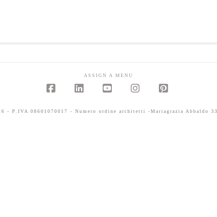
ASSIGN A MENU
Facebook
LinkedIn
YouTube
Instagram
Pinterest
 - P.IVA 08601070017 - Numero ordine architetti -Mariagrazia Abbaldo 33