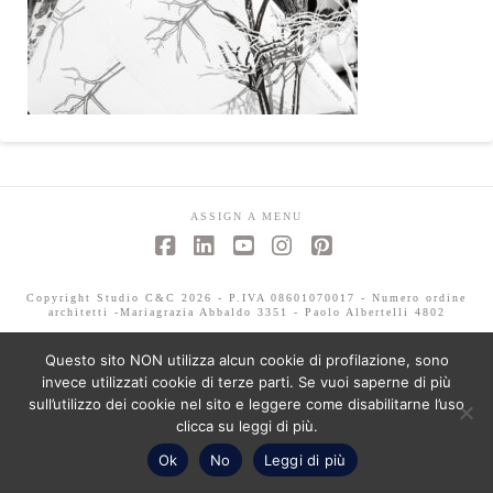
ASSIGN A MENU
Facebook
LinkedIn
YouTube
Instagram
Pinterest
Copyright Studio C&C 2026 - P.IVA 08601070017 - Numero ordine
architetti -Mariagrazia Abbaldo 3351 - Paolo Albertelli 4802
Questo sito NON utilizza alcun cookie di profilazione, sono
invece utilizzati cookie di terze parti. Se vuoi saperne di più
sull’utilizzo dei cookie nel sito e leggere come disabilitarne l’uso
clicca su leggi di più.
Ok
No
Leggi di più