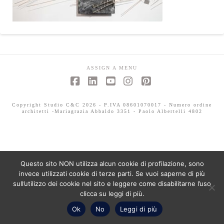
ASSIGN A MENU
Facebook
LinkedIn
YouTube
Instagram
Pinterest
Copyright Studio C&C 2026 - P.IVA 08601070017 - Numero ordine
architetti -Mariagrazia Abbaldo 3351 - Paolo Albertelli 4802
Questo sito NON utilizza alcun cookie di profilazione, sono
invece utilizzati cookie di terze parti. Se vuoi saperne di più
sull’utilizzo dei cookie nel sito e leggere come disabilitarne l’uso
clicca su leggi di più.
Ok
No
Leggi di più