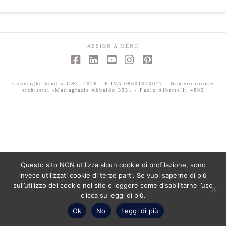
ASSIGN A MENU
Facebook
LinkedIn
YouTube
Instagram
Pinterest
Copyright Studio C&C 2026 - P.IVA 08601070017 - Numero ordine
architetti -Mariagrazia Abbaldo 3351 - Paolo Albertelli 4802
Questo sito NON utilizza alcun cookie di profilazione, sono
invece utilizzati cookie di terze parti. Se vuoi saperne di più
sull’utilizzo dei cookie nel sito e leggere come disabilitarne l’uso
clicca su leggi di più.
Ok
No
Leggi di più