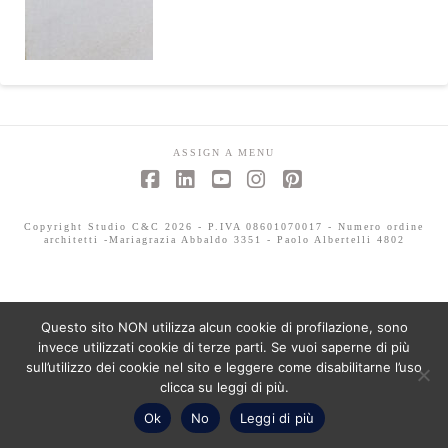
ASSIGN A MENU
Facebook
LinkedIn
YouTube
Instagram
Pinterest
Copyright Studio C&C 2026 - P.IVA 08601070017 - Numero ordine
architetti -Mariagrazia Abbaldo 3351 - Paolo Albertelli 4802
Questo sito NON utilizza alcun cookie di profilazione, sono
invece utilizzati cookie di terze parti. Se vuoi saperne di più
sull’utilizzo dei cookie nel sito e leggere come disabilitarne l’uso
clicca su leggi di più.
Ok
No
Leggi di più