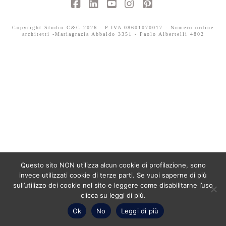
Facebook
LinkedIn
YouTube
Instagram
Pinterest
Copyright Studio C&C 2026 - P.IVA 08601070017 - Numero ordine
architetti -Mariagrazia Abbaldo 3351 - Paolo Albertelli 4802
Questo sito NON utilizza alcun cookie di profilazione, sono
invece utilizzati cookie di terze parti. Se vuoi saperne di più
sull’utilizzo dei cookie nel sito e leggere come disabilitarne l’uso
clicca su leggi di più.
Ok
No
Leggi di più