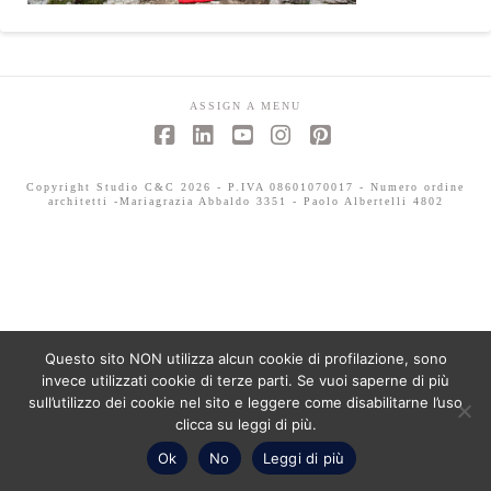
ASSIGN A MENU
Facebook
LinkedIn
YouTube
Instagram
Pinterest
Copyright Studio C&C 2026 - P.IVA 08601070017 - Numero ordine
architetti -Mariagrazia Abbaldo 3351 - Paolo Albertelli 4802
Questo sito NON utilizza alcun cookie di profilazione, sono
invece utilizzati cookie di terze parti. Se vuoi saperne di più
sull’utilizzo dei cookie nel sito e leggere come disabilitarne l’uso
clicca su leggi di più.
Ok
No
Leggi di più