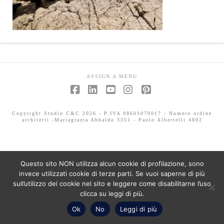
ASSIGN A MENU
Facebook
LinkedIn
YouTube
Instagram
Pinterest
Copyright Studio C&C 2026 - P.IVA 08601070017 - Numero ordine
architetti -Mariagrazia Abbaldo 3351 - Paolo Albertelli 4802
Questo sito NON utilizza alcun cookie di profilazione, sono
invece utilizzati cookie di terze parti. Se vuoi saperne di più
sull’utilizzo dei cookie nel sito e leggere come disabilitarne l’uso
clicca su leggi di più.
Ok
No
Leggi di più