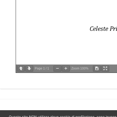
Page
1
/
1
Zoom
100%
Questo sito NON utilizza alcun cookie di profilazione, sono invece uti