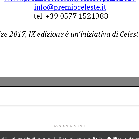
ASSIGN A MENU
lizzati cookie di terze parti. Se vuoi saperne di più sull’utilizzo dei coo