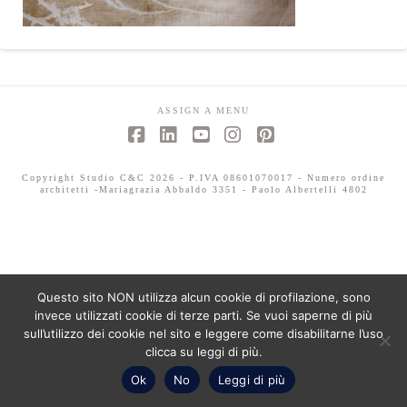
ASSIGN A MENU
Facebook
LinkedIn
YouTube
Instagram
Pinterest
Copyright Studio C&C 2026 - P.IVA 08601070017 - Numero ordine
architetti -Mariagrazia Abbaldo 3351 - Paolo Albertelli 4802
Questo sito NON utilizza alcun cookie di profilazione, sono
invece utilizzati cookie di terze parti. Se vuoi saperne di più
sull’utilizzo dei cookie nel sito e leggere come disabilitarne l’uso
clicca su leggi di più.
Ok
No
Leggi di più