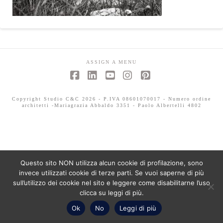
ASSIGN A MENU
Facebook
LinkedIn
YouTube
Instagram
Pinterest
Copyright Studio C&C 2026 - P.IVA 08601070017 - Numero ordine
architetti -Mariagrazia Abbaldo 3351 - Paolo Albertelli 4802
Questo sito NON utilizza alcun cookie di profilazione, sono
invece utilizzati cookie di terze parti. Se vuoi saperne di più
sull’utilizzo dei cookie nel sito e leggere come disabilitarne l’uso
clicca su leggi di più.
Ok
No
Leggi di più